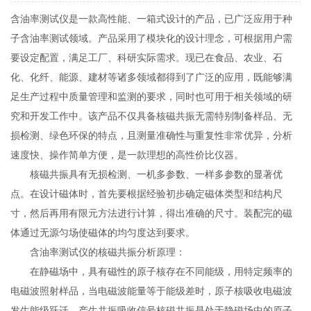
含油率测试仪是一款高性能、一箱式设计的产品，已广泛应用于种
子含油率测试领域。产品采用了模块化的设计理念，可根据用户需
要设定配置，满足工厂、科研实际需求。现已在食品、农业、石
化、化纤、能源、建材等诸多领域都得到了广泛的应用，既能够满
足生产过程中质量管理和监测的要求，同时也可用于相关领域的研
究和开发工作中。该产品不仅具备核磁共振无需特别制备样品、无
损检测、绿色环保的特点，且测量准确性与重复性非常优异，分析
速度快、操作简单方便，是一款理想的高性价比仪器。
核磁共振具有无损检测、一机多参数、一样多参数的显著优
点。在设计磁体时，首先要根据经验初步确定磁体类型和结构尺
寸，然后再用有限元方法进行计算，得出准确的尺寸。装配完的磁
体通过无源匀场使磁体的均匀度达到要求。
含油率测试仪的核磁共振分析原理：
在静磁场中，具有磁性的原子核存在不同能级，用特定频率的
电磁波照射样品，当电磁波能量等于能级差时，原子核吸收电磁波
发生能级跃迁，产生共振吸收信号核磁共振是处于静磁场中的原子