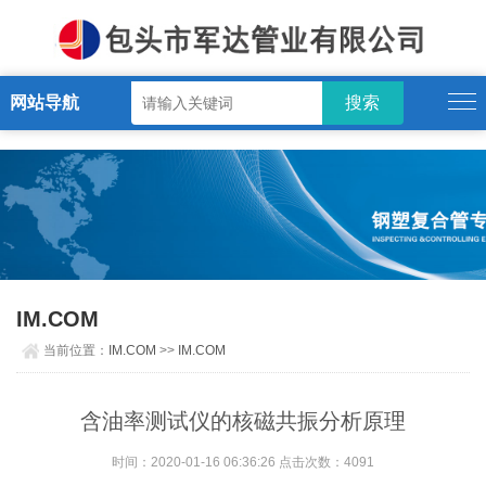
IM.COM
网站导航
IM.COM
当前位置：
IM.COM
>>
IM.COM
含油率测试仪的核磁共振分析原理
时间：2020-01-16 06:36:26 点击次数：4091