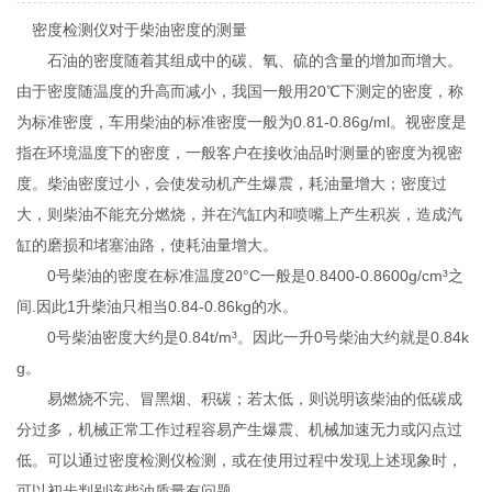
密度检测仪对于柴油密度的测量
石油的密度随着其组成中的碳、氧、硫的含量的增加而增大。
由于密度随温度的升高而减小，我国一般用20℃下测定的密度，称
为标准密度，车用柴油的标准密度一般为0.81-0.86g/ml。视密度是
指在环境温度下的密度，一般客户在接收油品时测量的密度为视密
度。柴油密度过小，会使发动机产生爆震，耗油量增大；密度过
大，则柴油不能充分燃烧，并在汽缸内和喷嘴上产生积炭，造成汽
缸的磨损和堵塞油路，使耗油量增大。
0号柴油的密度在标准温度20°C一般是0.8400-0.8600g/cm³之
间.因此1升柴油只相当0.84-0.86kg的水。
0号柴油密度大约是0.84t/m³。因此一升0号柴油大约就是0.84k
g。
易燃烧不完、冒黑烟、积碳；若太低，则说明该柴油的低碳成
分过多，机械正常工作过程容易产生爆震、机械加速无力或闪点过
低。可以通过密度检测仪检测，或在使用过程中发现上述现象时，
可以初步判别该柴油质量有问题。